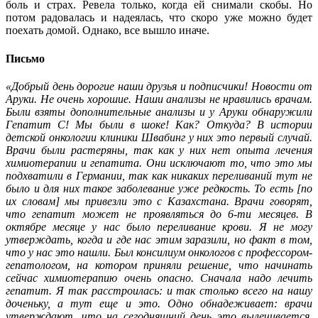
боль и страх. Ревела только, когда ей снимали скобы. Но
потом радовалась и надеялась, что скоро уже можно будет
поехать домой. Однако, все вышло иначе.
Письмо
«Добрый день дорогие наши друзья и подписчики! Новости от
Аруки. Не очень хорошие. Наши анализы не нравились врачам.
Были взяты дополнительные анализы и у Аруки обнаружили
Гепатит С! Мы были в шоке! Как? Откуда? В истории
детской онкологии клиники Швабинг у них это первый случай.
Врачи были растеряны, так как у них нет опыта лечения
химиотерапии и гепатита. Они исключают то, что это мы
подхватили в Германии, так как никаких переливаний тут не
было и для них такое заболевание уже редкость. То есть [по
их словам] мы привезли это с Казахстана. Врачи говорят,
что гепатит может не проявляться до 6-ти месяцев. В
октябре месяце у нас было переливание крови. Я не могу
утверждать, когда и где нас этим заразили, но факт в том,
что у нас это нашли. Был консилиум онкологов с профессором-
гепатологом, на котором приняли решение, что начинать
сейчас химиотерапию очень опасно. Сначала надо лечить
гепатит. Я так расстроилась: и так столько всего на нашу
доченьку, а тут еще и это. Одно обнадеживает: врачи
утверждают, что на сегодняшний день это вылечивается.