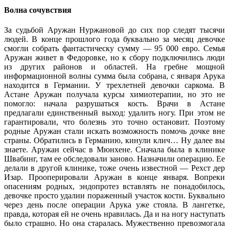
Волна сочувствия
За судьбой Аружан Нуржановой до сих пор следят тысячи
людей. В конце прошлого года буквально за месяц девочке
смогли собрать фантастическу сумму — 95 000 евро. Семья
Аружан живет в Федоровке, но к сбору подключились люди
из других районов и областей. На гребне мощной
информационной волны сумма была собрана, с января Арука
находится в Германии. У трехлетней девочки саркома. В
Астане Аружан получала курсы химиотерапии, но это не
помогло: начала разрушаться кость. Врачи в Астане
предлагали единственный выход: удалить ногу. При этом не
гарантировали, что болезнь это точно остановит. Поэтому
родные Аружан стали искать возможность помочь дочке вне
страны. Обратились в Германию, кинули клич… Ну далее вы
знаете. Аружан сейчас в Мюнхене. Сначала была в клинике
Швабинг, там ее обследовали заново. Назначили операцию. Ее
делали в другой клинике, тоже очень известной — Рехст дер
Изар. Прооперировали Аружан в конце января. Вопреки
опасениям родных, эндопротез вставлять не понадобилось,
девочке просто удалии пораженный участок кости. Буквально
через день после операции Арука уже стояла. В лангетке,
правда, которая ей не очень нравилась. Да и на ногу наступать
было страшно. Но она старалась. Мужественно превозмогала