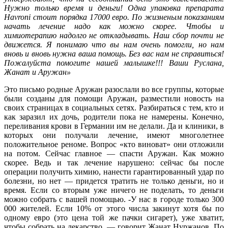
Нужно только время и деньги! Одна упаковка препарата
Havroni стоит порядка 17000 евро. По жизненым показаниям
начать лечение надо как можно скорее. Чтобы и
химиотерапию надолго не откладывать. Наш сбор почти не
движется. Я понимаю что вы нам очень помогли, но нам
вновь и вновь нужна ваша помощь. Без вас нам не справиться!
Пожалуйста помогите нашей малышке!!! Ваши Руслана,
Жанат и Аружан»
Это письмо родные Аружан разослали во все группы, которые
были созданы для помощи Аружан, разместили новость на
своих страницах в социальных сетях. Разбираться с тем, кто и
как заразил их дочь, родители пока не намерены. Конечно,
переливания крови в Германии им не делали. Да и клиники, в
которых они получали лечение, имеют многолетнее
положительное реноме. Вопрос «кто виноват» они отложили
на потом. Сейчас главное — спасти Аружан. Как можно
скорее. Ведь и так лечение нарушено: сейчас бы после
операции получить химию, нанести гарантированный удар по
болезни, но нет — придется тратить не только деньги, но и
время. Если со вторым уже ничего не поделать, то деньги
можно собрать с вашей помощью. -У нас в городе только 300
000 жителей. Если 10% от этого числа закинут хотя бы по
одному евро (это цена той же пачки сигарет), уже хватит,
чтобы собрать на лекарство, — говорит Жанат Нуржанов. По