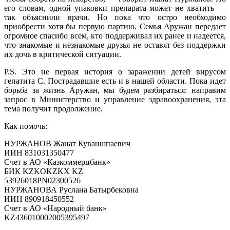
его словам, одной упаковки препарата может не хватить —
так объяснили врачи. Но пока что остро необходимо
приобрести хотя бы первую партию. Семья Аружан передает
огромное спасибо всем, кто поддерживал их ранее и надеется,
что знакомые и незнакомые друзья не оставят без поддержки
их дочь в критической ситуации.
P.S. Это не первая история о заражении детей вирусом
гепатита С. Пострадавшие есть и в нашей области. Пока идет
борьба за жизнь Аружан, мы будем разбираться: направим
запрос в Министерство и управление здравоохранения, эта
тема получит продолжение.
Как помочь:
НУРЖАНОВ Жанат Куваншпаевич
ИИН 831031350477
Счет в АО «Казкоммерцбанк»
БИК KZKOKZKX KZ
53926018PN02300526
НУРЖАНОВА Руслана Батырбековна
ИИН 890918450552
Счет в АО «Народный банк»
KZ436010002005395497