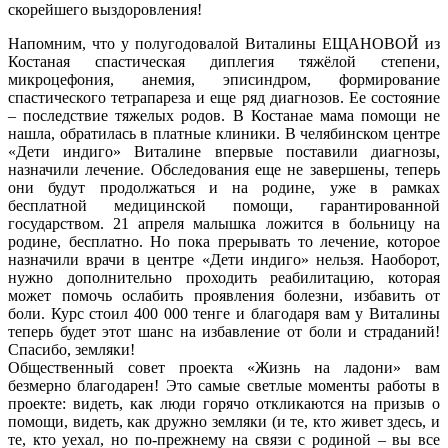
скорейшего выздоровления!
Напомним, что у полугодовалой Виталины ЕЩАНОВОЙ из
Костаная спастическая диплегия тяжёлой степени,
микроцефония, анемия, эписиндром, формирование
спастического тетрапареза и еще ряд диагнозов. Ее состояние
– последствие тяжелых родов. В Костанае мама помощи не
нашла, обратилась в платные клиники. В челябинском центре
«Дети индиго» Виталине впервые поставили диагнозы,
назначили лечение. Обследования еще не завершены, теперь
они будут продолжаться и на родине, уже в рамках
бесплатной медицинской помощи, гарантированной
государством. 21 апреля малышка ложится в больницу на
родине, бесплатно. Но пока прерывать то лечение, которое
назначили врачи в центре «Дети индиго» нельзя. Наоборот,
нужно дополнительно проходить реабилитацию, которая
может помочь ослабить проявления болезни, избавить от
боли. Курс стоил 400 000 тенге и благодаря вам у Виталины
теперь будет этот шанс на избавление от боли и страданий!
Спасибо, земляки!
Общественный совет проекта «Жизнь на ладони» вам
безмерно благодарен! Это самые светлые моменты работы в
проекте: видеть, как люди горячо откликаются на призыв о
помощи, видеть, как дружно земляки (и те, кто живет здесь, и
те, кто уехал, но по-прежнему на связи с родиной – вы все